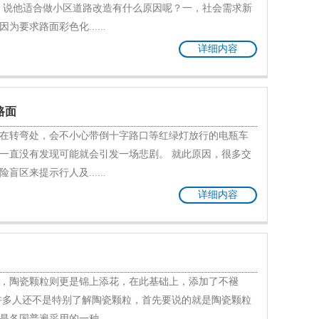
。说他适合做小区道路改造有什么原因呢？一，社会需求新
要求路面彩色化......
详细内容
路面
在转弯处，会不小心带倒十字路口等红绿灯放行的电瓶车
一直没有发现可能就会引发一场悲剧。 就此原因，很多交
区来提示行人及......
详细内容
，陶瓷颗粒则更是锦上添花，在此基础上，添加了不褪
许多人还不是特别了解陶瓷颗粒，首先要说的就是陶瓷颗粒
国普遍采用的一种......