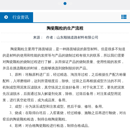
行业资讯
陶瓷颗粒的生产流程
来源： 作者：山东顺驰道路材料有限公司
陶瓷颗粒主要用于路面铺设，是一种路面铺设的新型材料。但是很多不知道
的是材料的使用和性能的发挥等与产品的烧制过程有很大的联系，所以我们需要
对陶瓷颗粒的烧制过程进行了解，从而保证产品的烧制质量、使用性能的发挥，
并且在挑选颗粒的时候，也能够挑选到烧制较好的产品。
1、原料：坯釉原料进厂后，经过精选、淘洗等过程，之后根据生产配方称量
配料，入球磨细碎，达到所需细度后，除铁、过筛之后再根据成型方法的不同，
机制成型用泥浆压滤脱水，真空练泥之后放好备用；对于化浆工艺，要先把泥浆
先压滤脱水，后面通过加入解凝剂化浆，除铁、过筛后备用；对注浆成型用泥
浆，进行真空处理后，成为成品浆、备用。
2、成型：分为滚压成型和注浆成型。然后干燥、修坯、备用。
3、烧成：在取得白坯后，入窑素烧，经过精修、施釉之后再进行釉烧，对出
窑后的陶瓷颗粒检选，制得合格陶瓷颗粒。
4、彩烤：对合格陶瓷颗粒进行检选，制得合格成品。