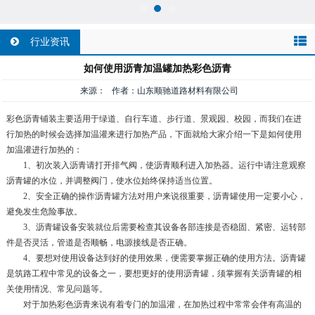
行业资讯
如何使用沥青加温罐加热彩色沥青
来源： 作者：山东顺驰道路材料有限公司
彩色沥青铺装主要适用于绿道、自行车道、步行道、景观园、校园，而我们在进
行加热的时候会选择加温灌来进行加热产品，下面就给大家介绍一下是如何使用
加温灌进行加热的：
1、初次装入沥青请打开排气阀，使沥青顺利进入加热器。运行中请注意观察
沥青罐的水位，并调整阀门，使水位始终保持适当位置。
2、安全正确的操作沥青罐方法对用户来说很重要，沥青罐使用一定要小心，
避免发生危险事故。
3、沥青罐设备安装就位后需要检查其设备各部连接是否稳固、紧密、运转部
件是否灵活，管道是否顺畅，电源接线是否正确。
4、要想对使用设备达到好的使用效果，便需要掌握正确的使用方法。沥青罐
是筑路工程中常见的设备之一，要想更好的使用沥青罐，须掌握有关沥青罐的相
关使用情况、常见问题等。
对于加热彩色沥青来说有着专门的加温灌，在加热过程中常常会伴有高温的