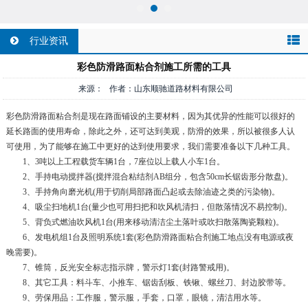
行业资讯
彩色防滑路面粘合剂施工所需的工具
来源： 作者：山东顺驰道路材料有限公司
彩色防滑路面粘合剂是现在路面铺设的主要材料，因为其优异的性能可以很好的
延长路面的使用寿命，除此之外，还可达到美观，防滑的效果，所以被很多人认
可使用，为了能够在施工中更好的达到使用要求，我们需要准备以下几种工具。
1、3吨以上工程载货车辆1台，7座位以上载人小车1台。
2、手持电动搅拌器(搅拌混合粘结剂AB组分，包含50cm长锯齿形分散盘)。
3、手持角向磨光机(用于切削局部路面凸起或去除油迹之类的污染物)。
4、吸尘扫地机1台(量少也可用扫把和吹风机清扫，但散落情况不易控制)。
5、背负式燃油吹风机1台(用来移动清洁尘土落叶或吹扫散落陶瓷颗粒)。
6、发电机组1台及照明系统1套(彩色防滑路面粘合剂施工地点没有电源或夜
晚需要)。
7、锥筒，反光安全标志指示牌，警示灯1套(封路警戒用)。
8、其它工具：料斗车、小推车、锯齿刮板、铁锹、螺丝刀、封边胶带等。
9、劳保用品：工作服，警示服，手套，口罩，眼镜，清洁用水等。