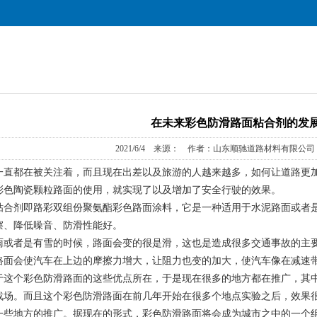
在未来彩色防滑路面粘合剂的发
2021/6/4 来源： 作者：山东顺驰道路材料有限公司 
直都在被关注着，而且现在出差以及旅游的人越来越多，如何让道路更加
彩色陶瓷颗粒路面的使用，就实现了以及增加了安全行驶的效果。
剂即路彩双组份聚氨酯彩色路面涂料，它是一种适用于水泥路面或者是
擦、降低噪音、防滑性能好。
者是有雪的时候，路面会变的很是滑，这也是造成很多交通事故的主要
路面会使汽车在上边的摩擦力增大，让阻力也变的加大，使汽车像在减速
于这个彩色防滑路面的这些优点所在，于是现在很多的地方都在推广，其
战场。而且这个彩色防滑路面在前几年开始在很多个地点实验之后，效果
一些地方的推广。据现在的形式，彩色防滑路面将会成为城市之中的一个