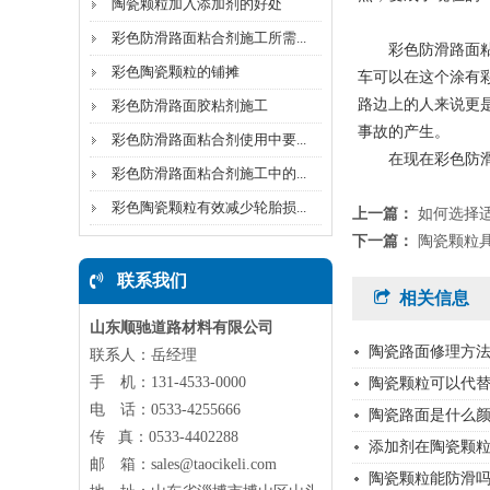
陶瓷颗粒加入添加剂的好处
彩色防滑路面粘合剂施工所需...
彩色防滑路面粘合
彩色陶瓷颗粒的铺摊
车可以在这个涂有
路边上的人来说更
彩色防滑路面胶粘剂施工
事故的产生。
彩色防滑路面粘合剂使用中要...
在现在彩色防滑路
彩色防滑路面粘合剂施工中的...
彩色陶瓷颗粒有效减少轮胎损...
上一篇：
如何选择
下一篇：
陶瓷颗粒
联系我们
相关信息
山东顺驰道路材料有限公司
陶瓷路面修理方
联系人：岳经理
手 机：131-4533-0000
陶瓷颗粒可以代
电 话：0533-4255666
陶瓷路面是什么
传 真：0533-4402288
添加剂在陶瓷颗
邮 箱：sales@taocikeli.com
陶瓷颗粒能防滑