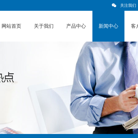
关注我们
网站首页
关于我们
产品中心
新闻中心
客
新闻中心