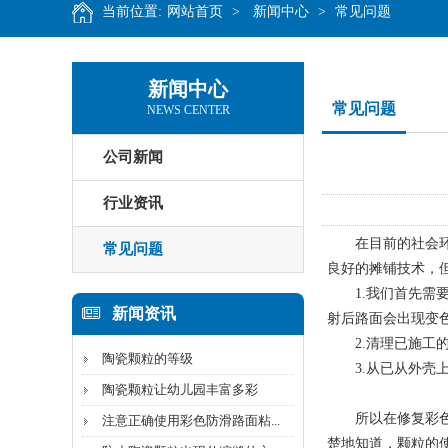
当前位置:
网站首页
>
新闻中心
>
常见问题
新闻中心
常见问题
NEWS CENTER
公司新闻
行业资讯
在目前的社会环境
常见问题
良好的摊铺技术，
1.我们首先需要
新闻资讯
射后路面会出现变
2.清理已施工的
陶瓷颗粒的等级
3.从已从外壳上
陶瓷颗粒让幼儿园丰富多彩
所以在修复彩色防
注意正确使用彩色防滑路面粘...
楚地知道，颗粒的