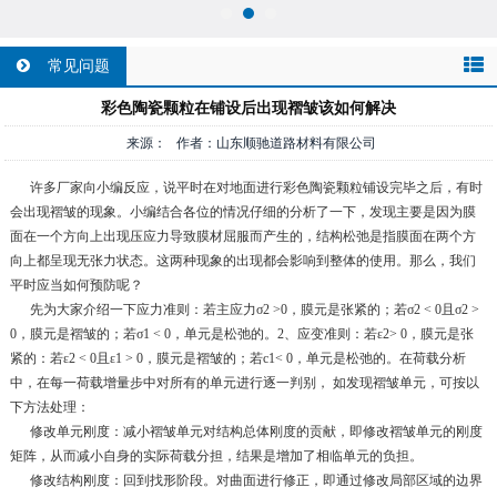
常见问题
彩色陶瓷颗粒在铺设后出现褶皱该如何解决
来源： 作者：山东顺驰道路材料有限公司
许多厂家向小编反应，说平时在对地面进行彩色陶瓷颗粒铺设完毕之后，有时
会出现褶皱的现象。小编结合各位的情况仔细的分析了一下，发现主要是因为膜
面在一个方向上出现压应力导致膜材屈服而产生的，结构松弛是指膜面在两个方
向上都呈现无张力状态。这两种现象的出现都会影响到整体的使用。那么，我们
平时应当如何预防呢？
先为大家介绍一下应力准则：若主应力σ2 >0，膜元是张紧的；若σ2 < 0且σ2 >
0，膜元是褶皱的；若σ1 < 0，单元是松弛的。2、应变准则：若ε2> 0，膜元是张
紧的：若ε2 < 0且ε1 > 0，膜元是褶皱的；若c1< 0，单元是松弛的。在荷载分析
中，在每一荷载增量步中对所有的单元进行逐一判别， 如发现褶皱单元，可按以
下方法处理：
修改单元刚度：减小褶皱单元对结构总体刚度的贡献，即修改褶皱单元的刚度
矩阵，从而减小自身的实际荷载分担，结果是增加了相临单元的负担。
修改结构刚度：回到找形阶段。对曲面进行修正，即通过修改局部区域的边界