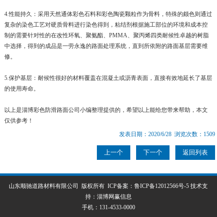
4.性能持久：采用天然通体彩色石料和彩色陶瓷颗粒作为骨料，特殊的颇色则通过
复杂的染色工艺对硬质骨料进行染色得到，粘结剂根据施工部位的环境和成本控
制的需要针对性的在改性环氧、聚氨酯、PMMA、聚丙烯四类耐候性卓越的树脂
中选择，得到的成品是一劳永逸的路面处理系统，直到所依附的路面基层需要维
修。
5.保护基层：耐候性很好的材料覆盖在混凝土或沥青表面，直接有效地延长了基层
的使用寿命。
以上是淄博彩色防滑路面公司小编整理提供的，希望以上能给您带来帮助，本文
仅供参考！
发表日期：2020/6/28 浏览次数：1509
上一个
下一个
返回列表
山东顺驰道路材料有限公司 版权所有 ICP备案：
鲁ICP备12012566号-5
技术支
持：
淄博网赢信息
手机：
131-4533-0000