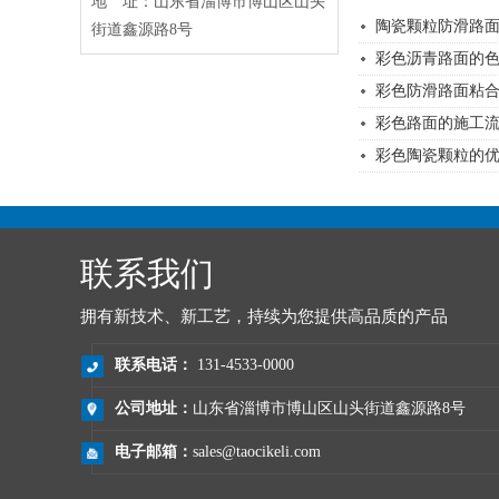
地 址：山东省淄博市博山区山头
陶瓷颗粒防滑路
街道鑫源路8号
彩色沥青路面的
彩色防滑路面粘
彩色路面的施工
彩色陶瓷颗粒的
联系我们
拥有新技术、新工艺，持续为您提供高品质的产品
联系电话：
131-4533-0000
公司地址：
山东省淄博市博山区山头街道鑫源路8号
电子邮箱：
sales@taocikeli.com