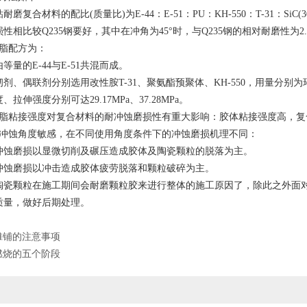
材料的配比(质量比)为E-44：E-51：PU：KH-550：T-31：SiC(30／1
比较Q235钢要好，其中在冲角为45°时，与Q235钢的相对耐磨性为2.
脂配方为：
的E-44与E-51共混而成。
偶联剂分别选用改性胺T-31、聚氨酯预聚体、KH-550，用量分别
伸强度分别可达29.17MPa、37.28MPa。
粘接强度对复合材料的耐冲蚀磨损性有重大影响：胶体粘接强度高，复
蚀角度敏感，在不同使用角度条件下的冲蚀磨损机理不同：
磨损以显微切削及碾压造成胶体及陶瓷颗粒的脱落为主。
磨损以冲击造成胶体疲劳脱落和颗粒破碎为主。
颗粒在施工期间会耐磨颗粒胶来进行整体的施工原因了，除此之外面对
质量，做好后期处理。
摊铺的注意事项
燃烧的五个阶段