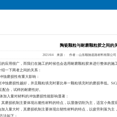
陶瓷颗粒与耐磨颗粒胶之间的
2021/6/4 来源： 作者：山东顺驰道路材料有限公司 
应用很广，而我们在施工的时候也会选用耐磨颗粒胶来进行整体的施工
介绍一下两者之间的关系：
冲蚀磨损性有重大影响：
蚀磨损性越好，并且颗粒填充时要比单一颗粒填充时的磨损率低。SiC的
相互配合，试样的耐磨性好。
加入量对材料的冲蚀磨损性能影响显著：
磨损机制主要体现出脆性材料的特点，以显微切削为主，适宜小角度
入量大时，其磨损机制主要体现出韧性材料的特点，以疲劳剥落为主
方法如下：