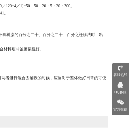
20=4／1)=50：50：20：5：20：300。
41。
为环氧树脂的百分之二十、百分之二十、百分之迁移法时，粘
合材料耐冲蚀磨损性好。
客服热线
两者进行混合去铺设的时候，应当对于整体做好日常的可使
QQ客服
官方微信