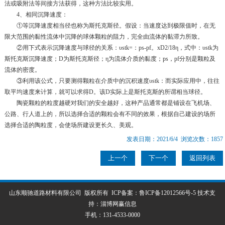
法或吸附法等间接方法获得，这种方法比较实用。
4、相同沉降速度：
①等沉降速度相当径也称为斯托克斯径。假设：当速度达到极限值时，在无
限大范围的黏性流体中沉降的球体颗粒的阻力，完全由流体的黏滞力所致。
②用下式表示沉降速度与球径的关系：υstk=：ps-pf。xD2/18η，式中：υstk为
斯托克斯沉降速度；D为斯托克斯径；η为流体介质的黏度；ps，pf分别是颗粒及
流体的密度。
③利用该公式，只要测得颗粒在介质中的沉积速度υstk：而实际应用中，往往
取平均速度来计算，就可以求得D。该D实际上是斯托克斯的所谓相当球径。
陶瓷颗粒的粒度越硬对我们的安全越好，这种产品通常都是铺设在飞机场、
公路、行人道上的，所以选择合适的颗粒会有不同的效果，根据自己建设的场所
选择合适的陶粒度，会使场所建设更长久、美观。
发表日期：2021/6/4 浏览次数：1857
上一个
下一个
返回列表
山东顺驰道路材料有限公司 版权所有 ICP备案：
鲁ICP备12012566号-5
技术支
持：
淄博网赢信息
手机：
131-4533-0000