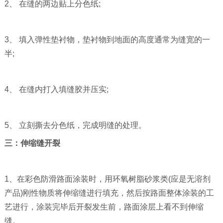
2、 在缝的两边贴上分色纸;
3、 填入弹性垫衬物，垫衬物到地面的高度通常为缝宽的一
半;
4、 在缝内打入填缝胶并压实;
5、 立刻撕去分色纸，完成明缝的处理。
三：伸缩缝开裂
1、在彩色防滑路面涂装时，用环氧树脂砂浆类(应是无溶剂
产品)刚性物质将伸缩缝进行填充，然后按路面整体涂装的工
艺进行，涂装完毕后开裂发生前，路面涂层上看不到伸缩
缝。