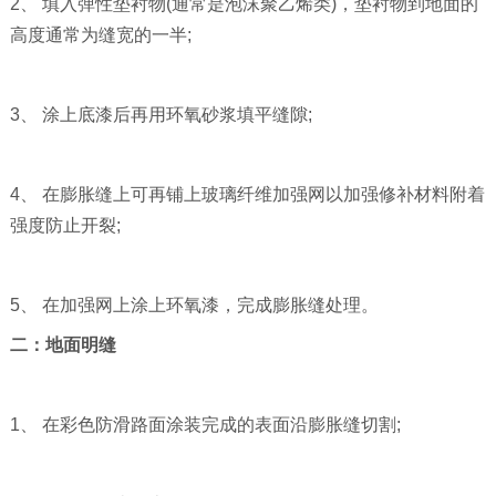
2、 填入弹性垫衬物(通常是泡沫聚乙烯类)，垫衬物到地面的
高度通常为缝宽的一半;
3、 涂上底漆后再用环氧砂浆填平缝隙;
4、 在膨胀缝上可再铺上玻璃纤维加强网以加强修补材料附着
强度防止开裂;
5、 在加强网上涂上环氧漆，完成膨胀缝处理。
二：地面明缝
1、 在彩色防滑路面涂装完成的表面沿膨胀缝切割;