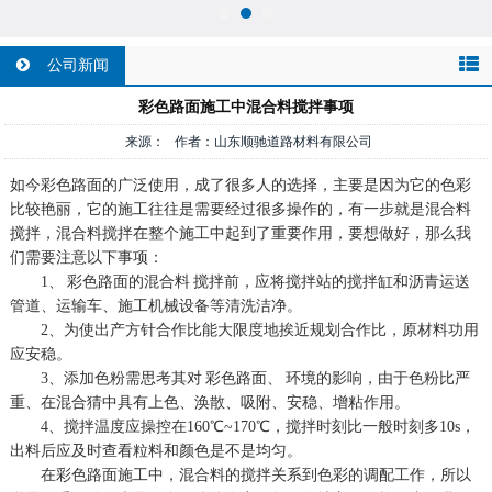
公司新闻
彩色路面施工中混合料搅拌事项
来源： 作者：山东顺驰道路材料有限公司
如今彩色路面的广泛使用，成了很多人的选择，主要是因为它的色彩
比较艳丽，它的施工往往是需要经过很多操作的，有一步就是混合料
搅拌，混合料搅拌在整个施工中起到了重要作用，要想做好，那么我
们需要注意以下事项：
1、
彩色路面的混合料
搅拌前，应将搅拌站的搅拌缸和沥青运送
管道、运输车、施工机械设备等清洗洁净。
2、为使出产方针合作比能大限度地挨近规划合作比，原材料功用
应安稳。
3、添加色粉需思考其对
彩色路面、
环境的影响，由于色粉比严
重、在混合猜中具有上色、涣散、吸附、安稳、增粘作用。
4、搅拌温度应操控在160℃~170℃，搅拌时刻比一般时刻多10s，
出料后应及时查看粒料和颜色是不是均匀。
在彩色路面施工中，混合料的搅拌关系到色彩的调配工作，所以