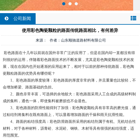
公司新闻
使用彩色陶瓷颗粒的路面传统路面相比，有何差异
来源： 作者：山东顺驰道路材料有限公司
彩色路面在十几年以前就在国外非常广泛的应用了，但是在国内却一直都没有得
到很好的运用，伴随着彩色路面技术的不断发展，尤其是彩色陶瓷颗粒技术的发
展，现在在国内也开始逐渐的应用起来了，相对于以前的那种传统路面，彩色陶
瓷颗粒路面的优势具有哪些呢？
1、彩色路面的厚度较薄：彩色路面的厚度非常的薄，并且重量也比较轻，不
会增加桥梁、路面基础的负担。
2、颜色非常丰富，可选择的余地较大：彩色路面采用人工合成的高级材料制
成的集料，通色一体，即使集料被磨损也不会退色。
3、彩色路面的防滑性能得到了加强：彩色陶瓷颗粒具有非常高的磨光值，通
过粘结剂将集料在既有路面上，可以显着增加路面的干燥和雨天抗滑性能。
4、路面的粘结强度高：彩色防滑路面所采用的粘结剂属于有机、无机结合性
材料，对于各种材料，沥青砼、水泥砼、钢铁、木材等具有很强的粘结强度，适
用范围宽。