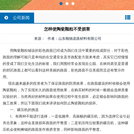
公司新闻
怎样使陶瓷颗粒不受损害
来源： 作者：山东顺驰道路材料有限公司
用陶瓷颗粒铺设的彩色路面已经成为我们生活中重要的组成部分，对于彩色
路面的理解可能只是单纯的在交通安全及市政配套方面来考虑，其实它已经慢慢
的变成了我们文化生活的标签，我们周围经常会发现在公园、在林间甚至是普通
的郊区路面上都可以看到这样美丽的路面，彩色路面不仅美观而且还有警示作
用。
现在越来越多的投资者为了保证路面的防滑效果，在路面建设的时候都会使用
陶瓷颗粒，为了实现长久的路面使用效果，在购买材料的时候一般都会选择质量
比较好的，当然再好的材料如果在使用过程中发生损坏，必定都会影响到路面的
施工效果，所以下面我们就来讲讲如何防止陶瓷颗粒的损坏。
一、碾压机的挑选
1、有两种不能进行选择，一是低频率、高振幅的碾压机，因为选择它会引起
夯击景象，这样会直接损坏路面的平整度；二是初压吨位较重的碾压机，这种碾
压机会使刚摊铺的路面发作推挤变形，同样影响路面的平整度。