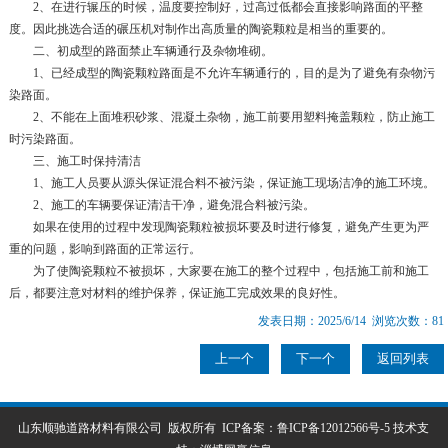
2、在进行辗压的时候，温度要控制好，过高过低都会直接影响路面的平整
度。因此挑选合适的碾压机对制作出高质量的陶瓷颗粒是相当的重要的。
二、初成型的路面禁止车辆通行及杂物堆砌。
1、已经成型的陶瓷颗粒路面是不允许车辆通行的，目的是为了避免有杂物污
染路面。
2、不能在上面堆积砂浆、混凝土杂物，施工前要用塑料掩盖颗粒，防止施工
时污染路面。
三、施工时保持清洁
1、施工人员要从源头保证混合料不被污染，保证施工现场洁净的施工环境。
2、施工的车辆要保证清洁干净，避免混合料被污染。
如果在使用的过程中发现陶瓷颗粒被损坏要及时进行修复，避免产生更为严
重的问题，影响到路面的正常运行。
为了使陶瓷颗粒不被损坏，大家要在施工的整个过程中，包括施工前和施工
后，都要注意对材料的维护保养，保证施工完成效果的良好性。
发表日期：2025/6/14 浏览次数：81
上一个
下一个
返回列表
山东顺驰道路材料有限公司 版权所有 ICP备案：
鲁ICP备12012566号-5
技术支